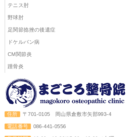
テニス肘
野球肘
足関節捻挫の後遺症
ドケルバン病
CM関節炎
踵骨炎
住所
〒701-0105 岡山県倉敷市矢部993-4
電話番号
086-441-0556