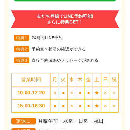
友だち登録でLINE予約可能!
さらに特典GET！
特典1
24時間LINE予約
特典2
予約空き状況の確認ができる
特典3
直接予約確認やメッセージが送れる
営業時間
月
火
水
木
金
土
日
祝
10:00-12:20
×
●
×
●
●
★
×
×
15:00-18:30
●
●
×
●
●
★
×
×
定休日
月曜午前・水曜・日曜・祝日