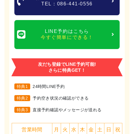
TEL：086-441-0556
LINE予約はこちら
今すぐ簡単にできる！
友だち登録でLINE予約可能!
さらに特典GET！
特典1
24時間LINE予約
特典2
予約空き状況の確認ができる
特典3
直接予約確認やメッセージが送れる
営業時間
月
火
水
木
金
土
日
祝